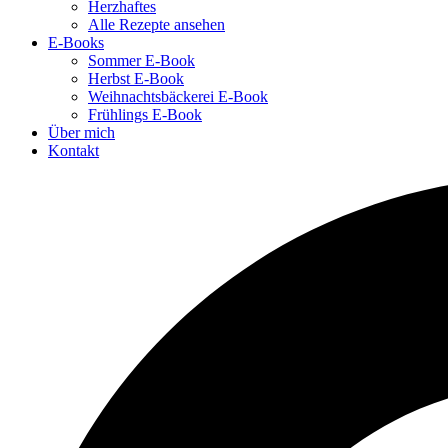
Herzhaftes
Alle Rezepte ansehen
E-Books
Sommer E-Book
Herbst E-Book
Weihnachtsbäckerei E-Book
Frühlings E-Book
Über mich
Kontakt