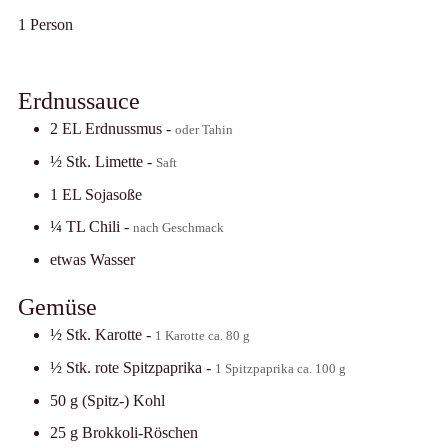
1
Person
Erdnussauce
2
EL
Erdnussmus
-
oder Tahin
½
Stk.
Limette
-
Saft
1
EL
Sojasoße
¼
TL
Chili
-
nach Geschmack
etwas Wasser
Gemüse
½
Stk.
Karotte
-
1 Karotte ca. 80 g
½
Stk.
rote Spitzpaprika
-
1 Spitzpaprika ca. 100 g
50
g
(Spitz-) Kohl
25
g
Brokkoli-Röschen