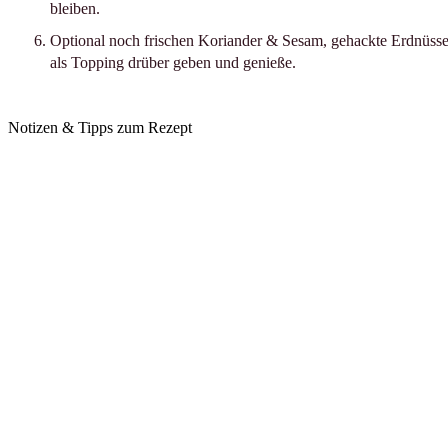
bleiben.
Optional noch frischen Koriander & Sesam, gehackte Erdnüss
als Topping drüber geben und genieße.
Notizen & Tipps zum Rezept
Dieses Gericht war das erste, das mein Partner für mich gekocht
hat. Fun Fact: Damals war es mir viel zu scharf. 😅 Heute kennt
er mich besser – und inzwischen haben wir es schon unzählige
Male zusammen gegessen. Seitdem ist es mein absolutes
Lieblings-Comfortfood.
Breite Reisbandnudeln bekommst du im Asialaden, manchmal
auch bei Alnatura oder Rewe.
Beim Gemüse kannst du kreativ sein – nimm einfach, was
gerade da ist oder wegmuss.
Wenn du das Gericht so richtig heiß genießen willst, dann mach
es so: Gib die Soße direkt zum fertig angebratenen Gemüse in
die Pfanne, füge die Nudeln dazu und vermische alles gründlich.
So wird das Gericht schön warm.
Hier findest du das passende Rezeptvideo von mir auf