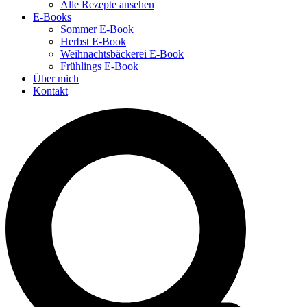
Alle Rezepte ansehen
E-Books
Sommer E-Book
Herbst E-Book
Weihnachtsbäckerei E-Book
Frühlings E-Book
Über mich
Kontakt