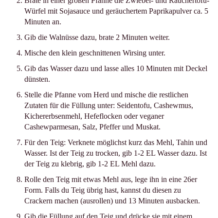
Brate in einer großen Pfanne die Zwiebel- und Räuchertofu-
Würfel mit Sojasauce und geräuchertem Paprikapulver ca. 5
Minuten an.
Gib die Walnüsse dazu, brate 2 Minuten weiter.
Mische den klein geschnittenen Wirsing unter.
Gib das Wasser dazu und lasse alles 10 Minuten mit Deckel
dünsten.
Stelle die Pfanne vom Herd und mische die restlichen
Zutaten für die Füllung unter: Seidentofu, Cashewmus,
Kichererbsenmehl, Hefeflocken oder veganer
Cashewparmesan, Salz, Pfeffer und Muskat.
Für den Teig: Verknete möglichst kurz das Mehl, Tahin und
Wasser. Ist der Teig zu trocken, gib 1-2 EL Wasser dazu. Ist
der Teig zu klebrig, gib 1-2 EL Mehl dazu.
Rolle den Teig mit etwas Mehl aus, lege ihn in eine 26er
Form. Falls du Teig übrig hast, kannst du diesen zu
Crackern machen (ausrollen) und 13 Minuten ausbacken.
Gib die Füllung auf den Teig und drücke sie mit einem