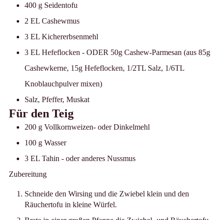
400
g
Seidentofu
2
EL
Cashewmus
3
EL
Kichererbsenmehl
3
EL
Hefeflocken
-
ODER 50g Cashew-Parmesan (aus 85g
Cashewkerne, 15g Hefeflocken, 1/2TL Salz, 1/6TL
Knoblauchpulver mixen)
Salz, Pfeffer, Muskat
Für den Teig
200
g
Vollkornweizen- oder Dinkelmehl
100
g
Wasser
3
EL
Tahin
-
oder anderes Nussmus
Zubereitung
Schneide den Wirsing und die Zwiebel klein und den
Räuchertofu in kleine Würfel.