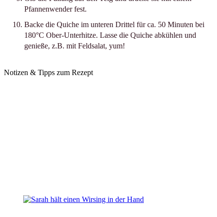
Pfannenwender fest.
Backe die Quiche im unteren Drittel für ca. 50 Minuten bei
180°C Ober-Unterhitze. Lasse die Quiche abkühlen und
genieße, z.B. mit Feldsalat, yum!
Notizen & Tipps zum Rezept
Hier findest du das passende Rezeptvideo von mir auf
Instagram:
Wirsing-Speck-Walnuss-Quiche.
Das Rezept ist inspiriert von der veganen Grünkohl-Walnuss-
Speck-Quiche von @kori.villena. Schaut gerne auch mal bei
ihm vorbei.
Weitere Infos zum Cashewparmesan-Rezept findest du im
Beitrag zum
Auberginenauflauf mit Linsenbolognese und
veganem Parmesan
.