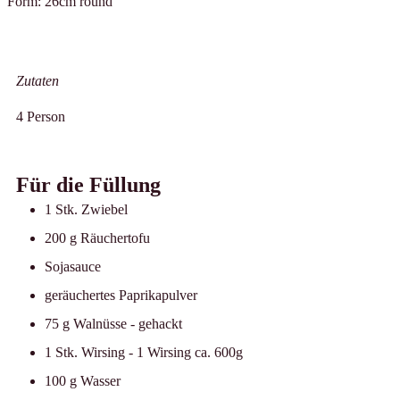
Form:
26
cm
round
Zutaten
4
Person
Für die Füllung
1
Stk.
Zwiebel
200
g
Räuchertofu
Sojasauce
geräuchertes Paprikapulver
75
g
Walnüsse
-
gehackt
1
Stk.
Wirsing
-
1 Wirsing ca. 600g
100
g
Wasser