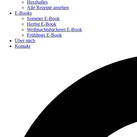
Herzhaftes
Alle Rezepte ansehen
E-Books
Sommer E-Book
Herbst E-Book
Weihnachtsbäckerei E-Book
Frühlings E-Book
Über mich
Kontakt